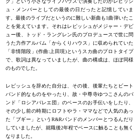
ク」という小さなライブハウスで演奏したのがレピッシ
ュ・メンバーとしての最後の日だったと記憶していま
す。最後のライブだというのに難しい新曲も1曲弾いたこ
とを覚えています。それはレピッシュがメジャー・デビ
ュー後、トッド・ラングレン氏のプロデュースで世に問
うた力作アルバム「からくりハウス」に収められていた
「非情階段」(作曲:上田現)というスカ曲のプロトタイプ
で、歌詞は異なっていましたが、曲の構成は、ほぼ同様
のものでした。
レピッシュを辞めた自分は、その後、後輩たちとビート
バンド的なものをやったり、故・中尊寺ゆつこさんのバ
ンド「ロシアバレエ団」のベースのお手伝いをしたり、
その少し前の時期にロフトやラ・ママなどで人気のあっ
た「ブギー」というR&Rバンドのメンバーとつるんだり
していましたが、就職後2年程でベースに触ることも無く
なりました。