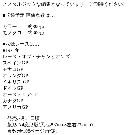
ノスタルジックな編集となっています。ご期待ください!
■収録予定 画像点数は…
カラー :約300点
モノクロ :約300点
■収録レースは…
●1971年
レース・オブ・チャンピオンズ
スペインGP
モナコGP
オランダGP
イギリス GP
ドイツGP
オーストリアGP
カナダGP
アメリカGP
・発売:7月21日頃
・版形:A4変形版(天地297mm×左右232mm)
・頁数:全108ページ(予定)