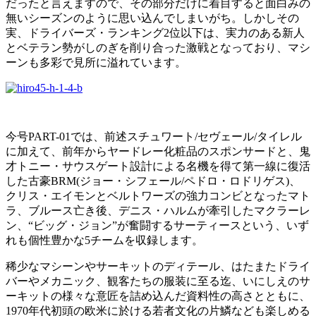
だったと言えますので、その部分だけに着目すると面白みの
無いシーズンのように思い込んでしまいがち。しかしその
実、ドライバーズ・ランキング2位以下は、実力のある新人
とベテラン勢がしのぎを削り合った激戦となっており、マシ
ーンも多彩で見所に溢れています。
今号PART-01では、前述スチュワート/セヴェール/タイレル
に加えて、前年からヤードレー化粧品のスポンサードと、鬼
才トニー・サウスゲート設計による名機を得て第一線に復活
した古豪BRM(ジョー・シフェール/ペドロ・ロドリゲス)、
クリス・エイモンとベルトワーズの強力コンビとなったマト
ラ、ブルース亡き後、デニス・ハルムが牽引したマクラーレ
ン、“ビッグ・ジョン”が奮闘するサーティースという、いず
れも個性豊かな5チームを収録します。
稀少なマシーンやサーキットのディテール、はたまたドライ
バーやメカニック、観客たちの服装に至る迄、いにしえのサ
ーキットの様々な意匠を詰め込んだ資料性の高さとともに、
1970年代初頭の欧米に於ける若者文化の片鱗なども楽しめる